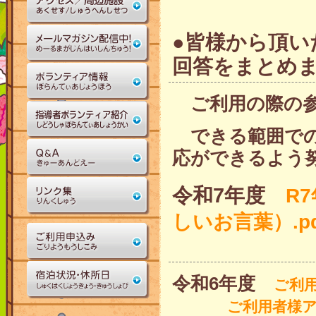
●皆様から頂い
回答をまとめ
ご利用の際の参
できる範囲での
応ができるよう
令和7年度
R
しいお言葉）.pd
令和6年度
ご利用
ご利用者様ア